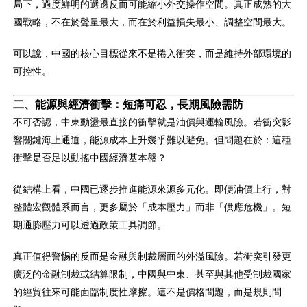
局下，過度鮮明的選邊反而可能縮小外交操作空間。真正成熟的大
國戰略，不在於聲量最大，而在於利益損失最小、調整空間最大。
可以說，中國的核心目標從來不是捲入衝突，而是維持外部環境的
可控性。
二、能源與經濟衝擊：短痛可忍，長期風險需防
不可否認，中東動盪最直接的衝擊就是油價與運輸風險。若衝突影
響關鍵海上通道，能源成本上升幾乎難以避免。但問題在於：這種
衝擊是否足以動搖中國經濟基本盤？
從結構上看，中國已逐步推進能源來源多元化。即便油價上行，對
整體宏觀體系而言，更多屬於「成本壓力」而非「供應危機」。短
期通膨壓力可以透過政策工具調節。
真正值得警惕的反而是金融與制裁層面的外溢風險。若衝突引發更
廣泛的金融制裁或結算限制，中國與中東、甚至與其他受制裁國家
的經貿往來可能面臨制度性摩擦。這不是價格問題，而是規則問