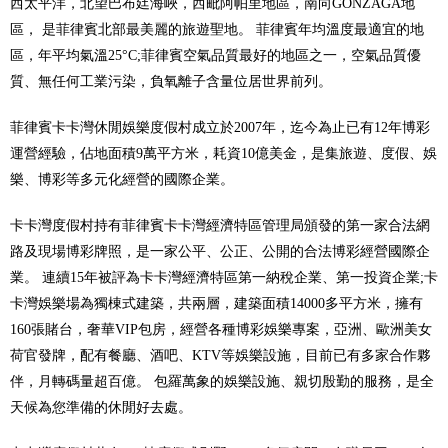
西太平洋，北望巴布廷海峽，西毗阿帕里地區，南向GONZAGA地
區， 是菲律賓北部最美麗的旅遊聖地。 菲律賓年均溫度最適宜的地
區，年平均氣溫25°C;菲律賓空氣品質最好的地區之一，空氣品質優
質、無任何工業污染，負氧離子含量位居世界前列。
菲律賓卡卡灣休閒娛樂度假村成立於2007年，迄今為止已有12年博彩
運營經驗，佔地面積9萬平方米，耗資10億美金，是集旅遊、度假、娛
樂、博彩等多元化經營的國際企業。
卡卡灣度假村持有菲律賓卡卡灣經濟特區管理局頒發的第一家合法網
路及現場博彩牌照，是一家公平、公正、公開的合法博彩經營國際企
業。 連續15年被評為卡卡灣經濟特區第一納稅企業、第一投資企業;卡
卡灣娛樂場為獨棟式建築，共兩層，建築面積14000多平方米，擁有
160張賭台，奢華VIP包房，經營各種博彩娛樂專案，亞洲、歐洲美女
荷官發牌，配有餐廳、酒吧、KTV等娛樂設施，目前已有多家合作夥
伴，月轉碼量超百億。 包羅萬象的娛樂設施、親切殷勤的服務，是全
天候為您準備的休閒好去處。