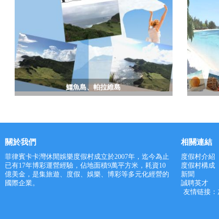
鱷魚島、帕拉維島
關於我們
相關連結
菲律賓卡卡灣休閒娛樂度假村成立於2007年，迄今為止
度假村介紹
已有17年博彩運營經驗，佔地面積9萬平方米，耗資10
度假村構成
億美金，是集旅遊、度假、娛樂、博彩等多元化經營的
新聞
國際企業。
誠聘英才
友情链接：