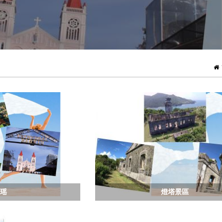
碧瑶
燈塔景區