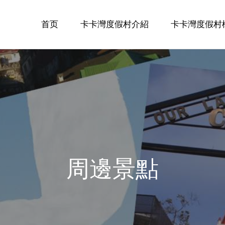
首页
卡卡灣度假村介紹
卡卡灣度假村
周邊景點