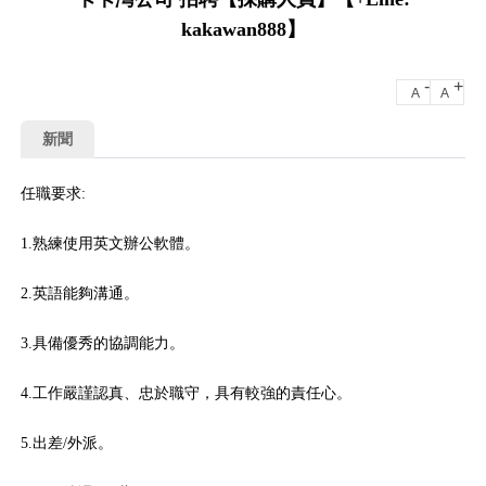
kakawan888】
-
+
A
A
新聞
任職要求:
1.熟練使用英文辦公軟體。
2.英語能夠溝通。
3.具備優秀的協調能力。
4.工作嚴謹認真、忠於職守，具有較強的責任心。
5.出差/外派。