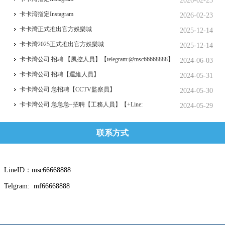
2026-02-23
卡卡湾指定Instagram
2026-02-23
卡卡灣正式推出官方娛樂城
2025-12-14
卡卡灣2025正式推出官方娛樂城
2025-12-14
卡卡灣公司 招聘 【風控人員】【telegram:@msc66668888】
2024-06-03
卡卡灣公司 招聘【運維人員】
2024-05-31
卡卡灣公司 急招聘【CCTV監察員】
2024-05-30
卡卡灣公司 急急急~招聘【工務人員】【+Line:
2024-05-29
kakawan888】
联系方式
LineID：msc66668888
Telgram: mf66668888