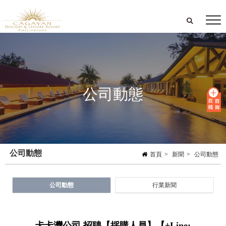
公司動態
公司動態
首頁
>
新聞
>
公司動態
公司動態
行業新聞
卡卡灣公司 招聘【採購人員】【+Line: