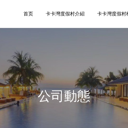
首页
卡卡灣度假村介紹
卡卡灣度假村
公司動態