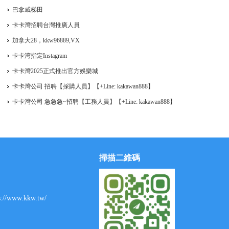
巴拿威梯田
卡卡灣招聘台灣推廣人員
加拿大28，kkw96889,VX
卡卡湾指定Instagram
卡卡灣2025正式推出官方娛樂城
卡卡灣公司 招聘【採購人員】【+Line: kakawan888】
卡卡灣公司 急急急~招聘【工務人員】【+Line: kakawan888】
掃描二維碼
www.kkw.tw/