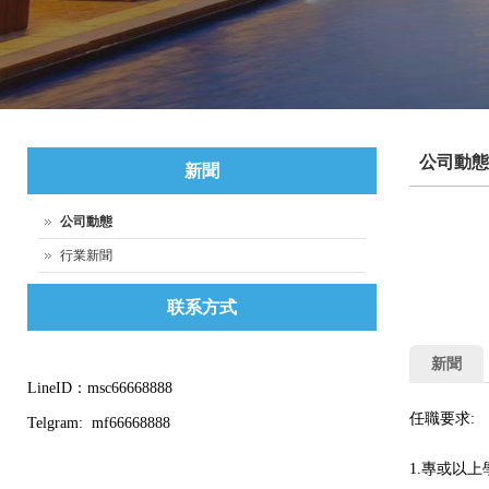
公司動態
新聞
公司動態
行業新聞
联系方式
新聞
LineID：msc66668888
任職要求:
Telgram: mf66668888
1.專或以