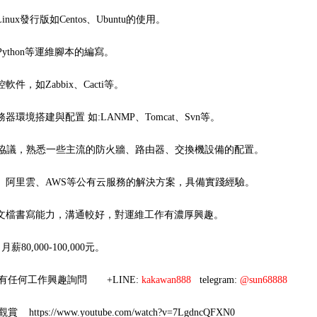
inux發行版如Centos、Ubuntu的使用。
l或Python等運維腳本的編寫。
軟件，如Zabbix、Cacti等。
務器環境搭建與配置 如:LANMP、Tomcat、Svn等。
P/IP協議，熟悉一些主流的防火牆、路由器、交換機設備的配置。
雲、阿里雲、AWS等公有云服務的解決方案，具備實踐經驗。
的文檔書寫能力，溝通較好，對運維工作有濃厚興趣。
月薪80,000-100,000元。
有任何工作興趣詢問 +LINE:
kakawan888
telegram:
@sun68888
https://www.youtube.com/watch?v=7LgdncQFXN0