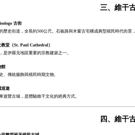
三、維干
isologo 古街
的歷史街道，全長約500公尺。石板路與木窗古宅構成典型殖民時代街景
（St. Paul Cathedral）
紀，是伊羅戈地區重要的宗教建築之一。
物館
史、傳統服飾與殖民時期文物。
城巡遊
車遊覽古城，是體驗維干文化的經典方式。
四、維干
一完整西班牙殖民古城