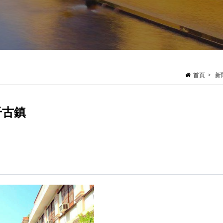
首頁
>
新
干古鎮