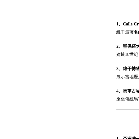
1、Calle Cr
維干最著名
2、聖保羅大教堂
建於18世
3、維干博
展示當地歷
4、馬車古
乘坐傳統馬
1、亞洲唯