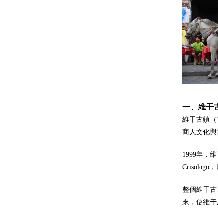
一、維干
維干古鎮（V
商人文化與
1999年
Criso
整個維干古
來，使維干