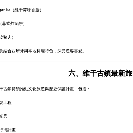
ganisa
（維干蒜味香腸）
（菲式炸餡餅）
皮豬肉）
食結合西班牙與本地料理特色，深受遊客喜愛。
六、維干古鎮最新旅遊消
干古鎮持續推動文化旅遊與歷史保護計畫，包括：
復工程
光秀
行街計畫