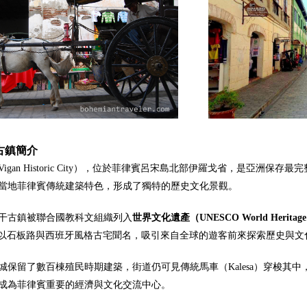
古鎮簡介
igan Historic City），位於菲律賓呂宋島北部伊羅戈省，是亞
當地菲律賓傳統建築特色，形成了獨特的歷史文化景觀。
，維干古鎮被聯合國教科文組織列入
世界文化遺產（UNESCO World Heritage 
logo，以石板路與西班牙風格古宅聞名，吸引來自全球的遊客前來探索歷史與文
城保留了數百棟殖民時期建築，街道仍可見傳統馬車（Kalesa）穿梭
成為菲律賓重要的經濟與文化交流中心。