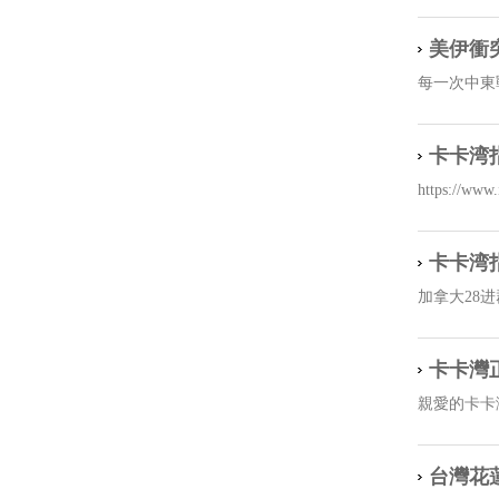
美伊衝
每一次中東
卡卡湾指定
https://w
卡卡湾指定
加拿大28进群kk
卡卡灣
親愛的卡卡
台灣花蓮