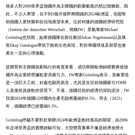
很多人對2006世界盃德國作為主辦國的歡樂氣氛仍然記憶猶新。因
此，不少人希望，在不到3個月後即將開踢的2024歐洲盃，也能幫
助德國人更快樂和自信地展望未來。位於科隆的德國經濟研究院
（Institut der deutschen Wirtschaft，簡稱IW）景氣專家Michael
Grömling也預期，如果德國隊在新任教頭Julian Nagelsmann以及隊
長Ilkay Gündogan帶領下能有出色表現，對於舉國球迷及群眾也會
產生一定的心理激勵。
從體育和主辦國規劃執行的角度來看，成功舉辦歐洲錦標賽將使德
國作為企業經營據點更具吸引力。IW專家Grömling表示，形象塑造
是一項巨大工程，好處也顯而易見，尤其是在目前德國吸引FDI外
人直接投資疲軟的背景下。不過，德國目前的經濟仍深陷泥淖，IW
預測2024年德國GDP國內生產毛額將萎縮約0.5%。而去（2023）
年，德國經濟已經萎縮0.3%。
Grömling呼籲不要對於舉辦2024年歐洲盃抱持過高的期望，由2006
年足球世界盃的實際經驗可知，大型體育賽事不像是經濟放煙火