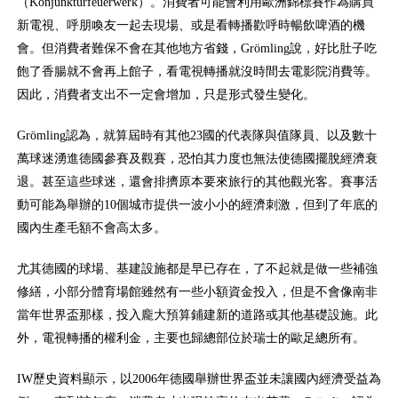
（Konjunkturfeuerwerk）。消費者可能會利用歐洲錦標賽作為購買
新電視、呼朋喚友一起去現場、或是看轉播歡呼時暢飲啤酒的機
會。但消費者難保不會在其他地方省錢，Grömling說，好比肚子吃
飽了香腸就不會再上館子，看電視轉播就沒時間去電影院消費等。
因此，消費者支出不一定會增加，只是形式發生變化。
Grömling認為，就算屆時有其他23國的代表隊與值隊員、以及數十
萬球迷湧進德國參賽及觀賽，恐怕其力度也無法使德國擺脫經濟衰
退。甚至這些球迷，還會排擠原本要來旅行的其他觀光客。賽事活
動可能為舉辦的10個城市提供一波小小的經濟刺激，但到了年底的
國內生產毛額不會高太多。
尤其德國的球場、基建設施都是早已存在，了不起就是做一些補強
修繕，小部分體育場館雖然有一些小額資金投入，但是不會像南非
當年世界盃那樣，投入龐大預算鋪建新的道路或其他基礎設施。此
外，電視轉播的權利金，主要也歸總部位於瑞士的歐足總所有。
IW歷史資料顯示，以2006年德國舉辦世界盃並未讓國內經濟受益為