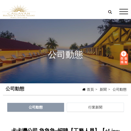
公司動態
公司動態
首頁
>
新聞
>
公司動態
公司動態
行業新聞
卡卡灣公司 急急急~招聘【工務人員】【+Line: