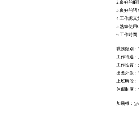
2.良好的
3.良好的
4.工作認
5.熟練使用
6.工作時
職務類別：
工作待遇：月薪
工作性質：
出差外派：
上班時段：
休假制度：
加飛機：@mf