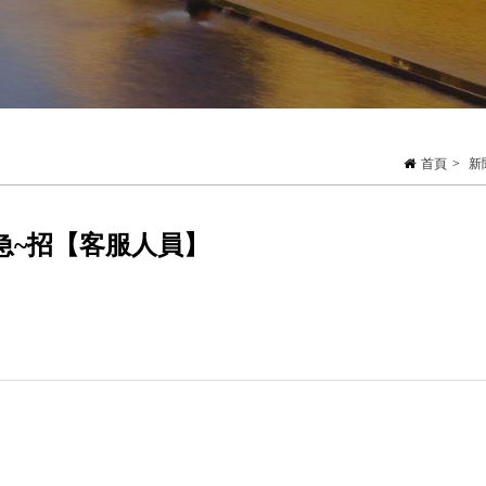
首頁
>
新
急~招【客服人員】