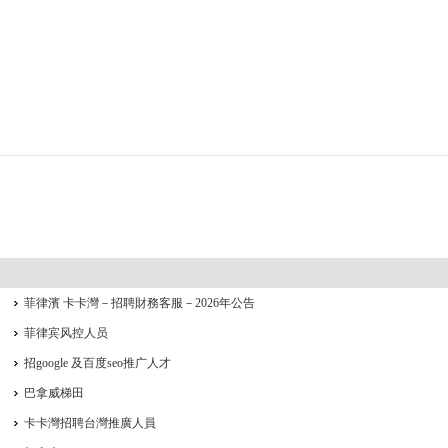
菲律濱 卡卡灣－招聘財務客服－2026年公告
菲律宾风控人员
招google 及百度seo推广人才
巴拿威梯田
卡卡灣招聘台灣推廣人員