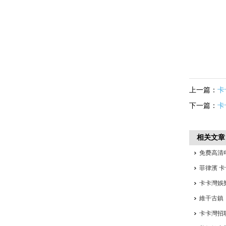
上一篇：
卡
下一篇：
卡
相关文章
免费高清
菲律濱 卡
卡卡灣娛
維干古鎮
卡卡灣招