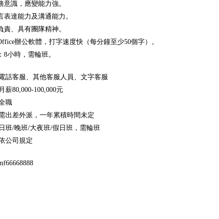
服務意識，應變能力強。
語言表達能力及溝通能力。
真負責、具有團隊精神。
Office辦公軟體，打字速度快（每分鐘至少50個字）。
間：8小時，需輪班。
電話客服、其他客服人員、文字客服
80,000-100,000元
全職
需出差外派，一年累積時間未定
日班/晚班/大夜班/假日班，需輪班
依公司規定
66668888