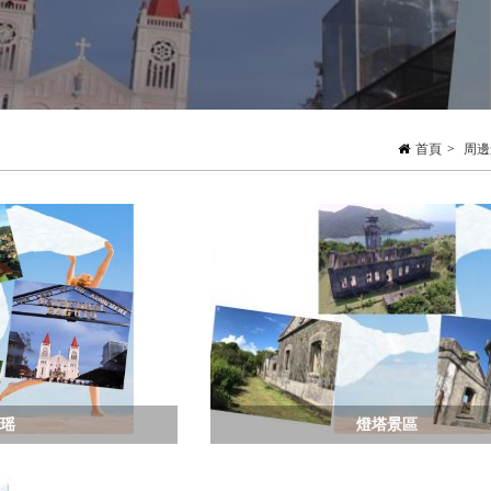
首頁
>
周邊
碧瑶
燈塔景區